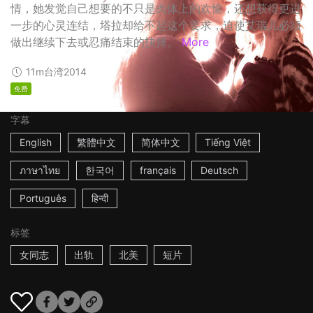
情，她发觉自己想要的不只是肉体上的欢愉，还想获得更进
一步的心灵连结，塔拉却给不起这个要求，迫使艾瑞儿必须
做出继续下去或忍痛结束的抉择。
More
11m
台湾
2014
免费
字幕
English
繁體中文
简体中文
Tiếng Việt
ภาษาไทย
한국어
français
Deutsch
Português
हिन्दी
标签
女同志
出轨
北美
短片