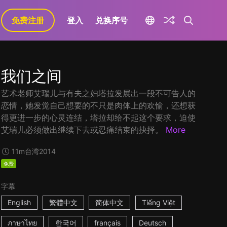
免费注册
登入
兑换序号
我们之间
艺术老师艾瑞儿与有夫之妇塔拉发展出一段不可告人的
恋情，她发觉自己想要的不只是肉体上的欢愉，还想获
得更进一步的心灵连结，塔拉却给不起这个要求，迫使
艾瑞儿必须做出继续下去或忍痛结束的抉择。
More
11m
台湾
2014
免费
字幕
English
繁體中文
简体中文
Tiếng Việt
ภาษาไทย
한국어
français
Deutsch