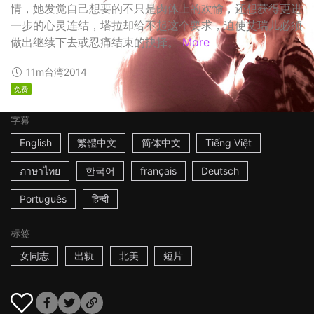
情，她发觉自己想要的不只是肉体上的欢愉，还想获得更进
一步的心灵连结，塔拉却给不起这个要求，迫使艾瑞儿必须
做出继续下去或忍痛结束的抉择。
More
11m
台湾
2014
免费
字幕
English
繁體中文
简体中文
Tiếng Việt
ภาษาไทย
한국어
français
Deutsch
Português
हिन्दी
标签
女同志
出轨
北美
短片