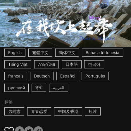
杀，于是「救」起了我。在那之后，我对他一见钟情，我问
他等我死后能不能来参加我的葬礼，他不再能忍受，决定离
我而去…… ☆即使一切都是臆想，我也...
More
20m
中国
2022
字幕
English
繁體中文
简体中文
Bahasa Indonesia
Tiếng Việt
ภาษาไทย
日本語
한국어
français
Deutsch
Español
Português
русский
हिन्दी
العربية
标签
男同志
青春恋爱
中国及香港
短片