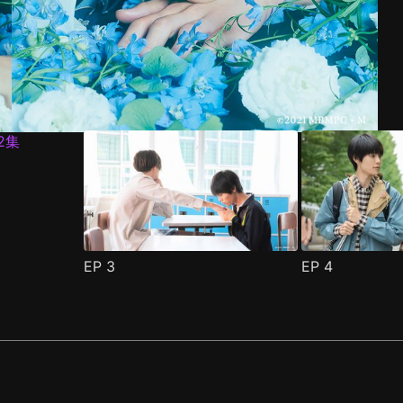
EP
3
EP
4