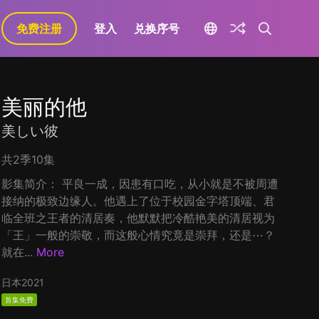
免费注册
登入
兑换序号
美丽的他
美しい彼
共2季10集
影集简介： 平良一成，因患有口吃，从小就是不被周遭
接纳的极致边缘人。他遇上了位于校园金字塔顶端、君
临全班之王者的清居奏，他默默把冷酷艳美的清居视为
「王」一般的崇敬，而这般心情究竟是崇拜，还是⋯？
就在...
More
日本
2021
首集免费