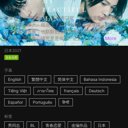
共2季10集
影集简介： 平良一成，因患有口吃，从小就是不被周遭接
纳的极致边缘人。他遇上了位于校园金字塔顶端、君临全班
之王者的清居奏，他默默把冷酷艳美的清居视为「王」一般
的崇敬，而这般心情究竟是崇拜，还是⋯？就在...
More
日本
2021
首集免费
字幕
English
繁體中文
简体中文
Bahasa Indonesia
Tiếng Việt
ภาษาไทย
français
Deutsch
Español
Português
हिन्दी
标签
男同志
BL
青春恋爱
改编作品
日本