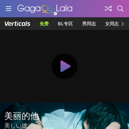
免费
BL专区
男同志
女同志
美丽的他
美しい彼