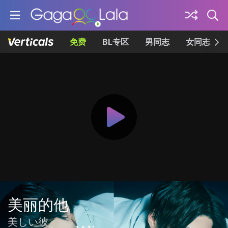
免费
BL专区
男同志
女同志
美丽的他
美しい彼