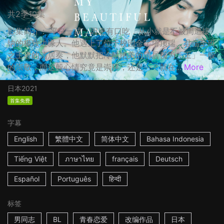
共2季10集
影集简介： 平良一成，因患有口吃，从小就是不被周遭接
纳的极致边缘人。他遇上了位于校园金字塔顶端、君临全班
之王者的清居奏，他默默把冷酷艳美的清居视为「王」一般
的崇敬，而这般心情究竟是崇拜，还是⋯？就在...
More
日本
2021
首集免费
字幕
English
繁體中文
简体中文
Bahasa Indonesia
Tiếng Việt
ภาษาไทย
français
Deutsch
Español
Português
हिन्दी
标签
男同志
BL
青春恋爱
改编作品
日本