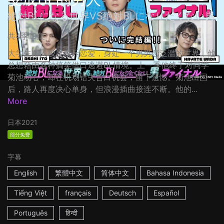
絶対BLになる世界VS絶対BLになりたくない男
共4季19集
大学生路人极度排斥恋爱，身处一个男男恋泛滥的世界，他
总想藉由各种搞笑借口逃避BL情境。上一季他终于对同学
菊池动心，却在机场错失告白机会，留下遗憾。菊池出国
后，路人再度决心单身，但浪漫插曲接连不断。他的...
More
日本
2021
部分免费
字幕
English
繁體中文
简体中文
Bahasa Indonesia
Tiếng Việt
français
Deutsch
Español
Português
हिन्दी