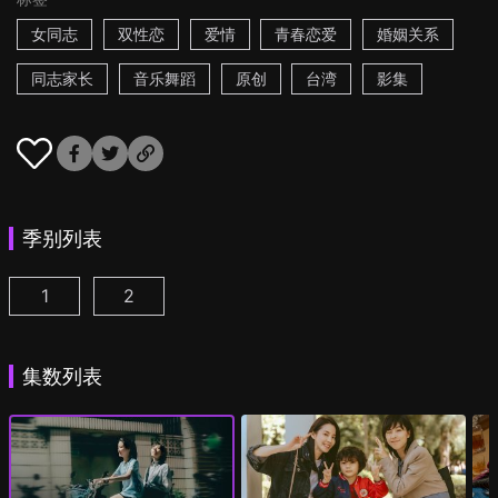
女同志
双性恋
爱情
青春恋爱
婚姻关系
同志家长
音乐舞蹈
原创
台湾
影集
季别列表
1
2
第一次遇见花香的那刻 第1季 第1集
第一次遇见花香的那刻 第2季 第1集
(
)
(
)
集数列表