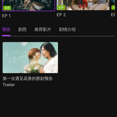
免费
免
免费
EP
2
E
EP
1
预告
剧照
推荐影片
剧情介绍
第一次遇见花香的那刻预告
Trailer