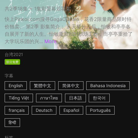
共2季18集 + 1集彩蛋幕后花絮
快上Pinkoi.com搜寻GagaOOLala，花香2限量商品限时特
价独卖。 第2季 影集简介： 从天桥分开后，怡敏和亭亭各
自展开了新的人生。怡敏重新回到职场工作，而亭亭重拾了
大学玩乐团的兴...
More
台湾
2021
部分免费
字幕
English
繁體中文
简体中文
Bahasa Indonesia
Tiếng Việt
ภาษาไทย
日本語
한국어
français
Deutsch
Español
Português
हिन्दी
标签