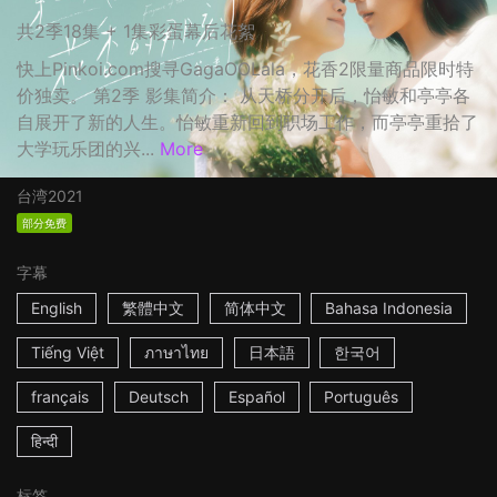
共2季18集 + 1集彩蛋幕后花絮
快上Pinkoi.com搜寻GagaOOLala，花香2限量商品限时特
价独卖。 第2季 影集简介： 从天桥分开后，怡敏和亭亭各
自展开了新的人生。怡敏重新回到职场工作，而亭亭重拾了
大学玩乐团的兴...
More
台湾
2021
部分免费
字幕
English
繁體中文
简体中文
Bahasa Indonesia
Tiếng Việt
ภาษาไทย
日本語
한국어
français
Deutsch
Español
Português
हिन्दी
标签