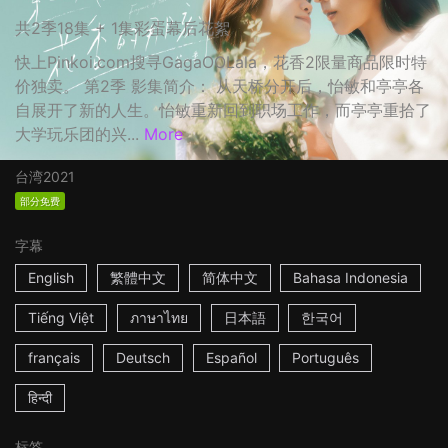
共2季18集 + 1集彩蛋幕后花絮
快上Pinkoi.com搜寻GagaOOLala，花香2限量商品限时特
价独卖。 第2季 影集简介： 从天桥分开后，怡敏和亭亭各
自展开了新的人生。怡敏重新回到职场工作，而亭亭重拾了
大学玩乐团的兴...
More
台湾
2021
部分免费
字幕
English
繁體中文
简体中文
Bahasa Indonesia
Tiếng Việt
ภาษาไทย
日本語
한국어
français
Deutsch
Español
Português
हिन्दी
标签