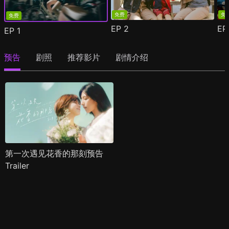
免费
免
免费
EP
2
E
EP
1
预告
剧照
推荐影片
剧情介绍
第一次遇见花香的那刻预告
Trailer