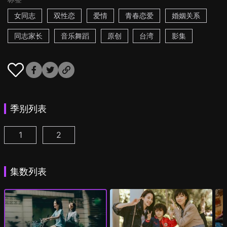
女同志
双性恋
爱情
青春恋爱
婚姻关系
同志家长
音乐舞蹈
原创
台湾
影集
季别列表
1
2
第一次遇见花香的那刻 第1季 第1集
第一次遇见花香的那刻 第2季 第1集
(
)
(
)
集数列表