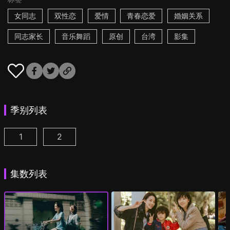
女同志
双性恋
爱情
青春恋爱
婚姻关系
同志家长
音乐舞蹈
原创
台湾
影集
季别列表
1
2
第一次遇见花香的那刻 第1季 第1集
第一次遇见花香的那刻 第2季 第1集
(
)
(
)
集数列表