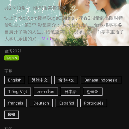
共2季18集 + 1集彩蛋幕后花絮
快上Pinkoi.com搜寻GagaOOLala，花香2限量商品限时特
价独卖。 第2季 影集简介： 从天桥分开后，怡敏和亭亭各
自展开了新的人生。怡敏重新回到职场工作，而亭亭重拾了
大学玩乐团的兴...
More
台湾
2021
部分免费
字幕
English
繁體中文
简体中文
Bahasa Indonesia
Tiếng Việt
ภาษาไทย
日本語
한국어
français
Deutsch
Español
Português
हिन्दी
标签