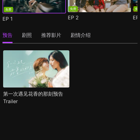
免费
免
免费
EP
2
E
EP
1
预告
剧照
推荐影片
剧情介绍
第一次遇见花香的那刻预告
Trailer