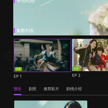
季别列表
1
2
第一次遇见花香的那刻 第1季 第1集
第一次遇见花香的那刻 第2季 第1集
(
)
(
)
集数列表
免费
免费
EP
2
EP
1
预告
剧照
推荐影片
剧情介绍