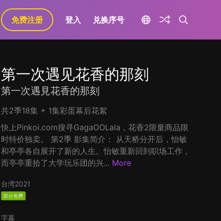
免费注册
登入
兑换序号
第一次遇见花香的那刻
第一次遇見花香的那刻
共2季18集 + 1集彩蛋幕后花絮
快上Pinkoi.com搜寻GagaOOLala，花香2限量商品限
时特价独卖。 第2季 影集简介： 从天桥分开后，怡敏
和亭亭各自展开了新的人生。怡敏重新回到职场工作，
而亭亭重拾了大学玩乐团的兴...
More
台湾
2021
部分免费
字幕