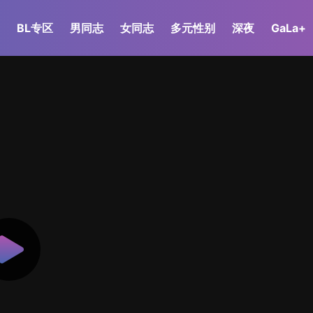
BL专区
男同志
女同志
多元性别
深夜
GaLa+