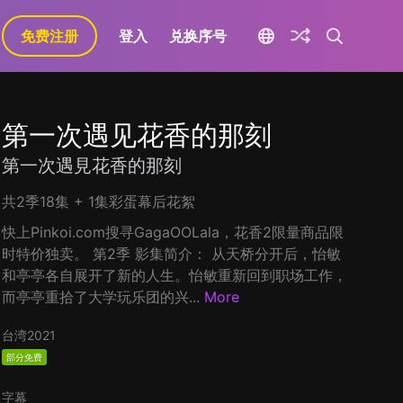
免费注册
登入
兑换序号
第一次遇见花香的那刻
第一次遇見花香的那刻
共2季18集 + 1集彩蛋幕后花絮
快上Pinkoi.com搜寻GagaOOLala，花香2限量商品限
时特价独卖。 第2季 影集简介： 从天桥分开后，怡敏
和亭亭各自展开了新的人生。怡敏重新回到职场工作，
而亭亭重拾了大学玩乐团的兴...
More
台湾
2021
部分免费
字幕