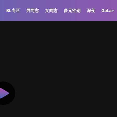
BL专区
男同志
女同志
多元性别
深夜
GaLa+