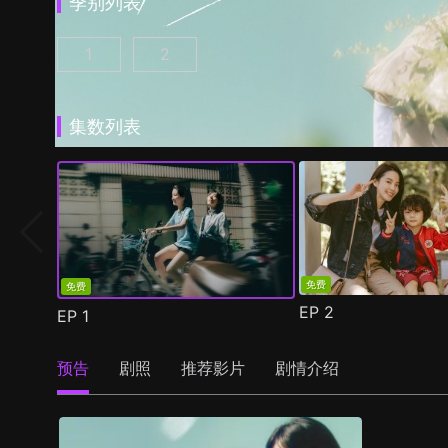
季别列表
1
2
第一次遇见花香的那刻 第1季 第1集
第一次遇见花香的那刻 第2季 第1集
(
)
(
)
集数列表
免费
免费
EP
2
EP
1
预告
剧照
推荐影片
剧情介绍