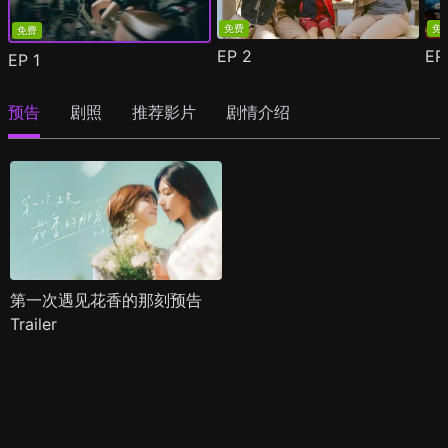
免费
免
免费
EP
2
E
EP
1
预告
剧照
推荐影片
剧情介绍
第一次遇见花香的那刻预告
Trailer