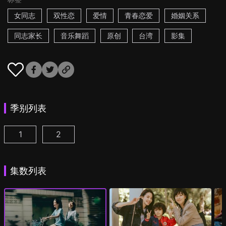
女同志
双性恋
爱情
青春恋爱
婚姻关系
同志家长
音乐舞蹈
原创
台湾
影集
季别列表
1
2
第一次遇见花香的那刻 第1季 第1集
第一次遇见花香的那刻 第2季 第1集
(
)
(
)
集数列表