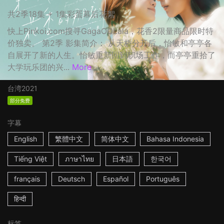
共2季18集 + 1集彩蛋幕后花絮
快上Pinkoi.com搜寻GagaOOLala，花香2限量商品限时特
价独卖。 第2季 影集简介： 从天桥分开后，怡敏和亭亭各
自展开了新的人生。怡敏重新回到职场工作，而亭亭重拾了
大学玩乐团的兴...
More
台湾
2021
部分免费
字幕
English
繁體中文
简体中文
Bahasa Indonesia
Tiếng Việt
ภาษาไทย
日本語
한국어
français
Deutsch
Español
Português
हिन्दी
标签