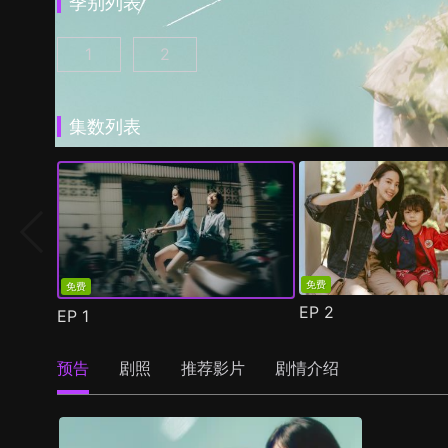
季别列表
1
2
第一次遇见花香的那刻 第1季 第1集
第一次遇见花香的那刻 第2季 第1集
(
)
(
)
集数列表
免费
免费
EP
2
EP
1
预告
剧照
推荐影片
剧情介绍