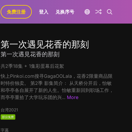
免费注册
登入
兑换序号
第一次遇见花香的那刻
第一次遇見花香的那刻
共2季18集 + 1集彩蛋幕后花絮
快上Pinkoi.com搜寻GagaOOLala，花香2限量商品限
时特价独卖。 第2季 影集简介： 从天桥分开后，怡敏
和亭亭各自展开了新的人生。怡敏重新回到职场工作，
而亭亭重拾了大学玩乐团的兴...
More
台湾
2021
部分免费
字幕