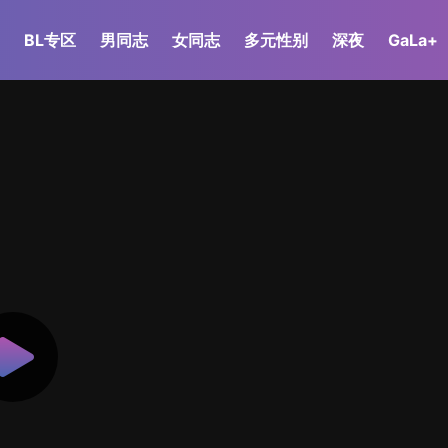
BL专区
男同志
女同志
多元性别
深夜
GaLa+