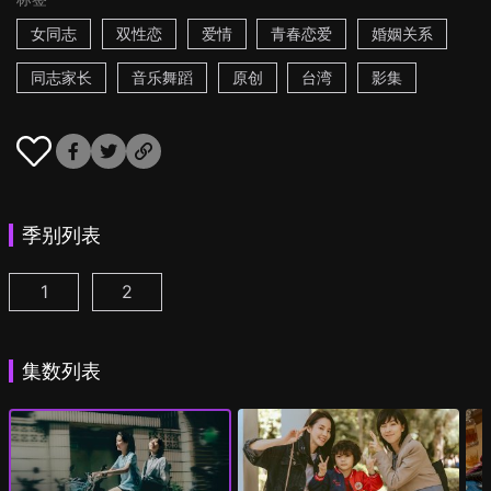
女同志
双性恋
爱情
青春恋爱
婚姻关系
同志家长
音乐舞蹈
原创
台湾
影集
季别列表
1
2
第一次遇见花香的那刻 第1季 第1集
第一次遇见花香的那刻 第2季 第1集
(
)
(
)
集数列表