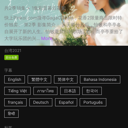
共2季18集 + 1集彩蛋幕后花絮
快上Pinkoi.com搜寻GagaOOLala，花香2限量商品限时特
价独卖。 第2季 影集简介： 从天桥分开后，怡敏和亭亭各
自展开了新的人生。怡敏重新回到职场工作，而亭亭重拾了
大学玩乐团的兴...
More
台湾
2021
部分免费
字幕
English
繁體中文
简体中文
Bahasa Indonesia
Tiếng Việt
ภาษาไทย
日本語
한국어
français
Deutsch
Español
Português
हिन्दी
标签