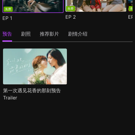
免费
免
免费
EP
2
E
EP
1
预告
剧照
推荐影片
剧情介绍
第一次遇见花香的那刻预告
Trailer