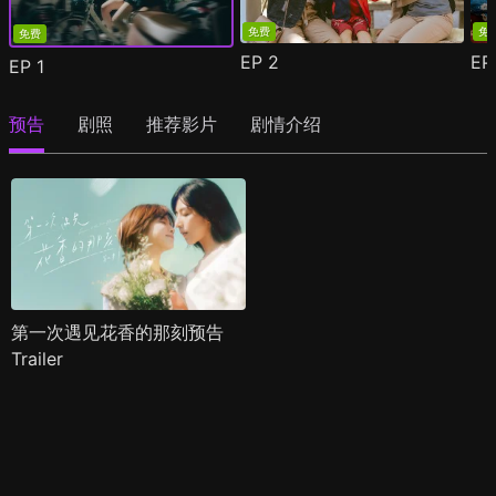
免费
免
免费
EP
2
E
EP
1
预告
剧照
推荐影片
剧情介绍
第一次遇见花香的那刻预告
Trailer