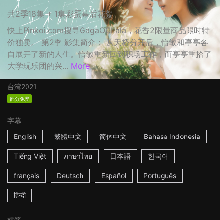
共2季18集 + 1集彩蛋幕后花絮
快上Pinkoi.com搜寻GagaOOLala，花香2限量商品限时特
价独卖。 第2季 影集简介： 从天桥分开后，怡敏和亭亭各
自展开了新的人生。怡敏重新回到职场工作，而亭亭重拾了
大学玩乐团的兴...
More
台湾
2021
部分免费
字幕
English
繁體中文
简体中文
Bahasa Indonesia
Tiếng Việt
ภาษาไทย
日本語
한국어
français
Deutsch
Español
Português
हिन्दी
标签