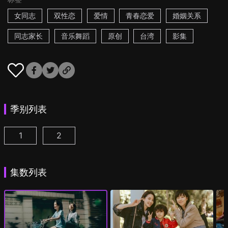
女同志
双性恋
爱情
青春恋爱
婚姻关系
同志家长
音乐舞蹈
原创
台湾
影集
季别列表
1
2
第一次遇见花香的那刻 第1季 第1集
第一次遇见花香的那刻 第2季 第1集
(
)
(
)
集数列表