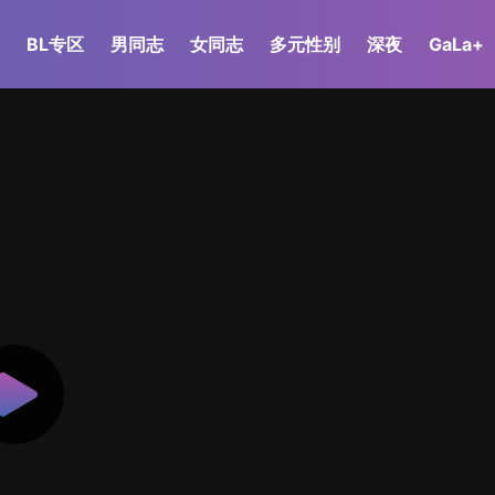
BL专区
男同志
女同志
多元性别
深夜
GaLa+