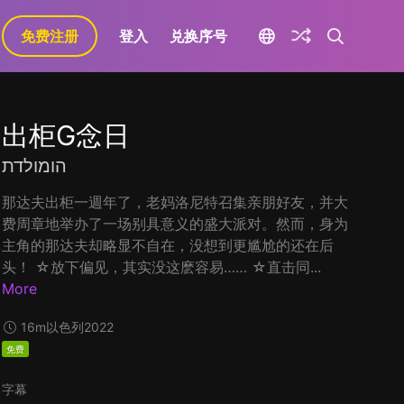
免费注册
登入
兑换序号
出柜G念日
הומולדת
那达夫出柜一週年了，老妈洛尼特召集亲朋好友，并大
费周章地举办了一场别具意义的盛大派对。然而，身为
主角的那达夫却略显不自在，没想到更尴尬的还在后
头！ ☆放下偏见，其实没这麽容易…… ☆直击同...
More
16m
以色列
2022
免费
字幕