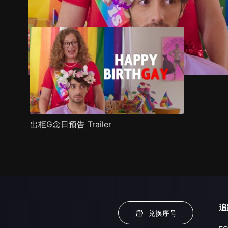
预告
剧照
推荐影片
剧情介绍
出柜G念日预告 Trailer
追
兑换序号