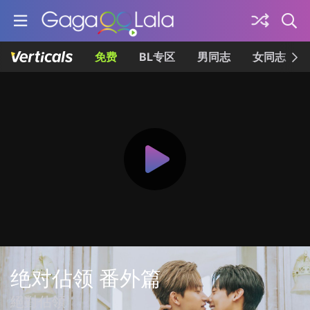
免费
BL专区
男同志
女同志
绝对佔领 番外篇
絕對佔領