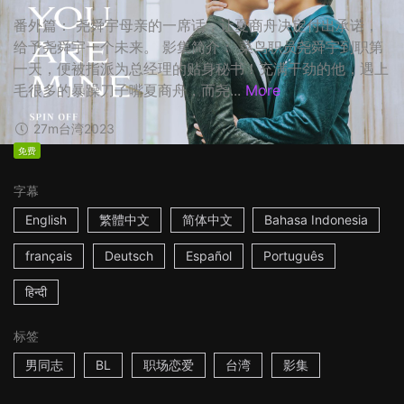
番外篇： 尧舜宇母亲的一席话，让夏商舟决定付出承诺，
给予尧舜宇一个未来。 影集简介： 菜鸟职员尧舜宇到职第
一天，便被指派为总经理的贴身秘书！充满干劲的他，遇上
毛很多的暴躁刀子嘴夏商舟，而尧...
More
27m
台湾
2023
免费
字幕
English
繁體中文
简体中文
Bahasa Indonesia
français
Deutsch
Español
Português
हिन्दी
标签
男同志
BL
职场恋爱
台湾
影集