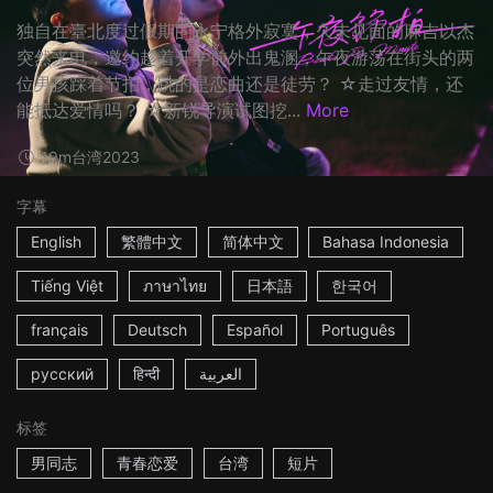
独自在臺北度过假期的永宁格外寂寞，久未见面的麻吉以杰
突然来电，邀约趁着开学前外出鬼溷，午夜游荡在街头的两
位男孩踩着节拍，跳的是恋曲还是徒劳？ ☆走过友情，还
能抵达爱情吗？ ☆新锐导演试图挖...
More
19m
台湾
2023
字幕
English
繁體中文
简体中文
Bahasa Indonesia
Tiếng Việt
ภาษาไทย
日本語
한국어
français
Deutsch
Español
Português
русский
हिन्दी
العربية
标签
男同志
青春恋爱
台湾
短片