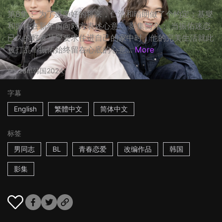
第8集： 为了更美好的将来，仁浩和晴朗做了个约定；基燮
和振佑在新年前向对方表述心意。 影集简介： 当振佑迷恋
已久的好友基燮要求住进自己的家中时，他的完美生活就此
被打乱！振佑始终留在心底的心意...
More
28m
韩国
2024
字幕
English
繁體中文
简体中文
标签
男同志
BL
青春恋爱
改编作品
韩国
影集