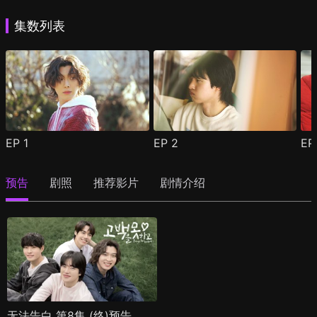
集数列表
EP
1
EP
2
E
预告
剧照
推荐影片
剧情介绍
无法告白 第8集 (终)预告