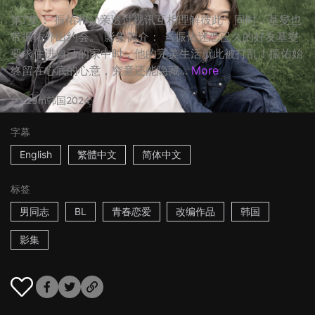
第7集： 振佑和父亲透过视讯互相理解彼此，同时，基燮也
带振佑外出约会。 影集简介： 当振佑迷恋已久的好友基燮
要求住进自己的家中时，他的完美生活就此被打乱！振佑始
终留在心底的心意，究竟还能隐藏...
More
29m
韩国
2024
字幕
English
繁體中文
简体中文
标签
男同志
BL
青春恋爱
改编作品
韩国
影集