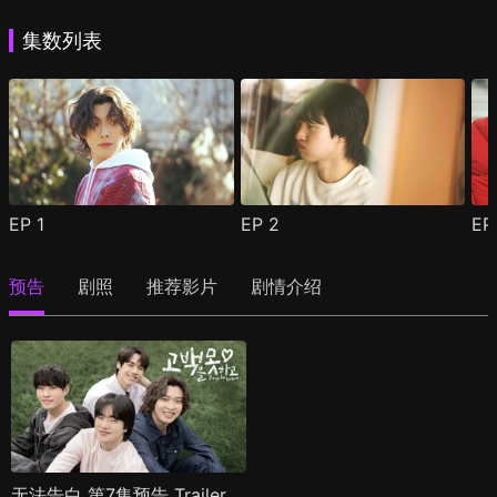
集数列表
EP
1
EP
2
E
预告
剧照
推荐影片
剧情介绍
无法告白 第7集预告 Trailer