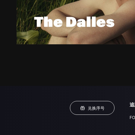
追
兑换序号
FO