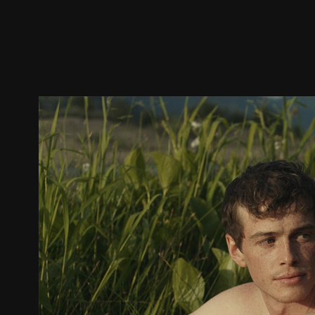
预告
剧照
推荐影片
剧情介绍