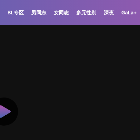
BL专区
男同志
女同志
多元性别
深夜
GaLa+