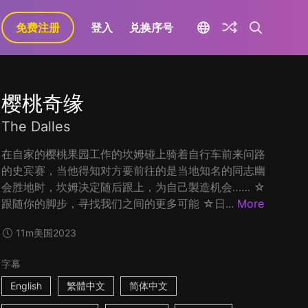
免费注册
登入
兑换序号
樱桃奇缘
The Dalles
在自家的樱桃果园工作的坎姆碰上骑着自行车前来问路
的史宾赛，当他得知对方要前往的是当地知名的同志幽
会胜地时，坎姆决定随后跟上，为自己製造机会…… ☆
跟随你的脚步，寻找我们之间的更多可能 ☆日...
More
11m
美国
2023
字幕
English
繁體中文
简体中文