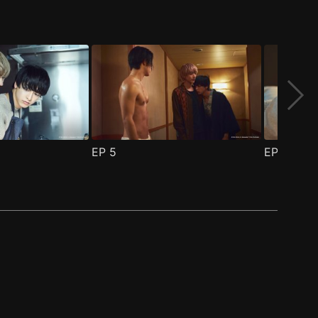
EP
5
EP
6