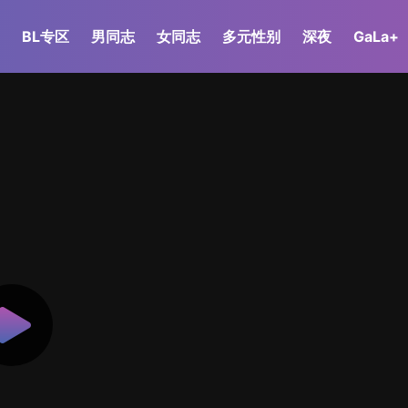
BL专区
男同志
女同志
多元性别
深夜
GaLa+