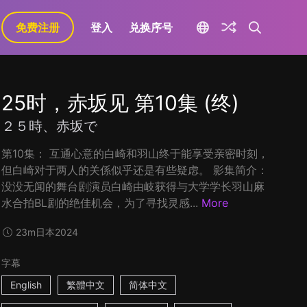
免费注册
登入
兑换序号
25时，赤坂见 第10集 (终)
２５時、赤坂で
第10集： 互通心意的白崎和羽山终于能享受亲密时刻，
但白崎对于两人的关係似乎还是有些疑虑。 影集简介：
没没无闻的舞台剧演员白崎由岐获得与大学学长羽山麻
水合拍BL剧的绝佳机会，为了寻找灵感...
More
23m
日本
2024
字幕
English
繁體中文
简体中文