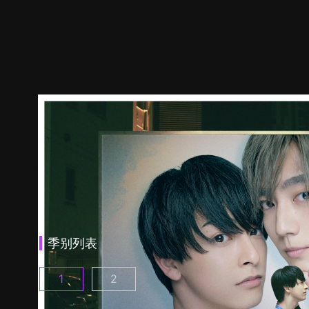
季别列表
1
2
25时，赤坂见 第1集
25时，赤坂见 第2季 第1集
(
)
(
)