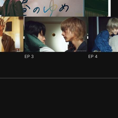
EP
3
EP
4