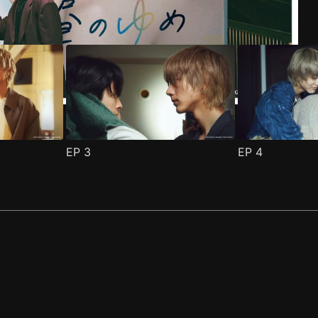
EP
3
EP
4