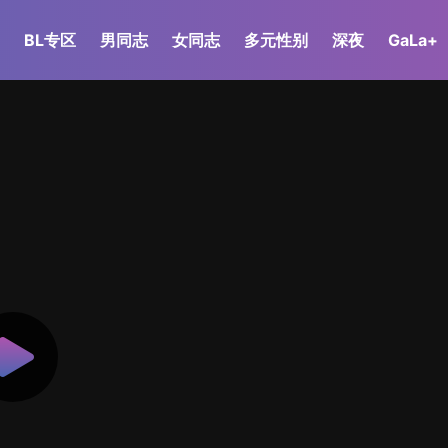
BL专区
男同志
女同志
多元性别
深夜
GaLa+