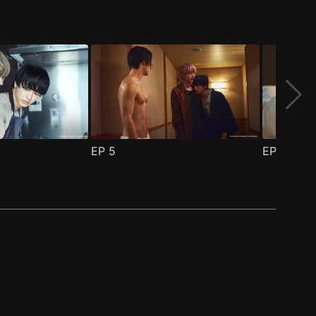
EP
5
EP
6