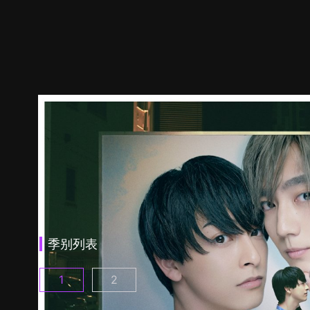
季别列表
1
2
25时，赤坂见 第1集
25时，赤坂见 第2季 第1集
(
)
(
)