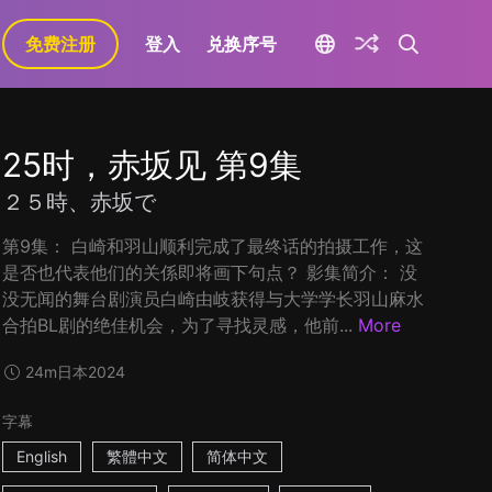
免费注册
登入
兑换序号
25时，赤坂见 第9集
２５時、赤坂で
第9集： 白崎和羽山顺利完成了最终话的拍摄工作，这
是否也代表他们的关係即将画下句点？ 影集简介： 没
没无闻的舞台剧演员白崎由岐获得与大学学长羽山麻水
合拍BL剧的绝佳机会，为了寻找灵感，他前...
More
24m
日本
2024
字幕
English
繁體中文
简体中文