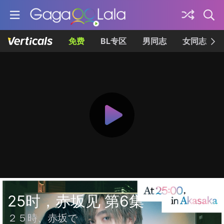
免费
BL专区
男同志
女同志
25时，赤坂见 第6集
２５時、赤坂で