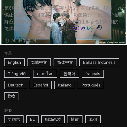
第6集： 白崎在聚餐上无意间地听见了羽山说的一段话，这
也让他感到十分沮丧与心灰意冷。 影集简介： 没没无闻的
舞台剧演员白崎由岐获得与大学学长羽山麻水合拍BL剧的
绝佳机会，为了寻找灵感，他前...
More
24m
日本
2024
字幕
English
繁體中文
简体中文
Bahasa Indonesia
Tiếng Việt
ภาษาไทย
한국어
français
Deutsch
Español
Italiano
Português
हिन्दी
标签
男同志
BL
职场恋爱
情欲
原创