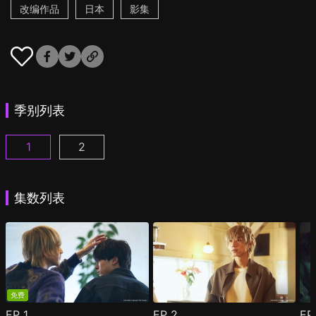
改编作品
日本
影集
季别列表
1
2
25时，赤坂见 第1集
25时，赤坂见 第2季 第1集
(
)
(
)
集数列表
免费
EP
1
EP
2
E