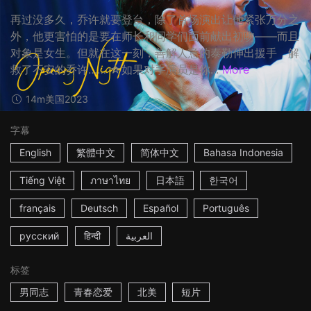
再过没多久，乔许就要登台，除了首场演出让他紧张万分之
外，他更害怕的是要在师长和同学们面前献出初吻——而且
对象是女生。但就在这一刻，善解人意的泰勒伸出援手，解
救了不安的乔许…… ☆如果对手演员是你...
More
14m
美国
2023
字幕
English
繁體中文
简体中文
Bahasa Indonesia
Tiếng Việt
ภาษาไทย
日本語
한국어
français
Deutsch
Español
Português
русский
हिन्दी
العربية
标签
男同志
青春恋爱
北美
短片