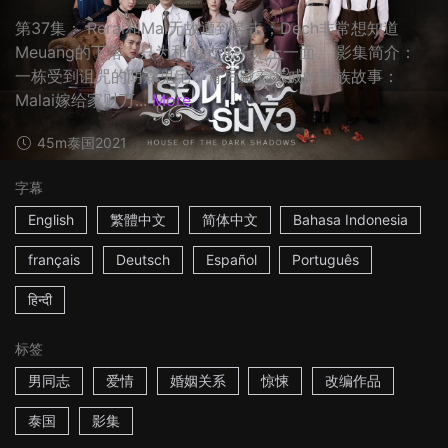
第37集： Rerai和Mai无故遭到袭击；Dech非常想知道
Meuang的下落，只为和他的儿子见上一面。 影集简介：
一栋受到诅咒的阴森鬼宅，背后藏着悲戚的家族故事：
Malai嫁给家财万...
More
45m
泰国
2021
字幕
English
繁體中文
简体中文
Bahasa Indonesia
français
Deutsch
Español
Português
हिन्दी
标签
男同志
爱情
婚姻关系
惊悚
改编作品
泰国
影集