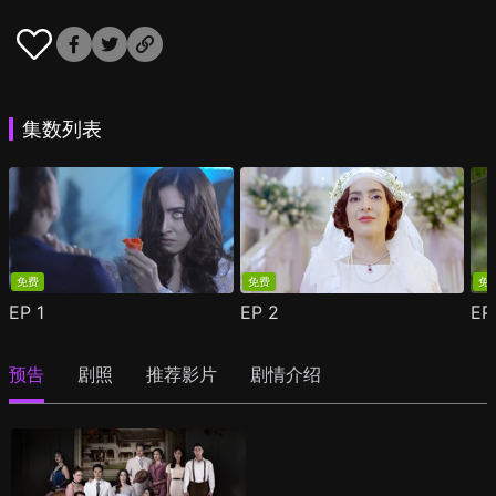
集数列表
免费
免费
免
EP
1
EP
2
E
预告
剧照
推荐影片
剧情介绍