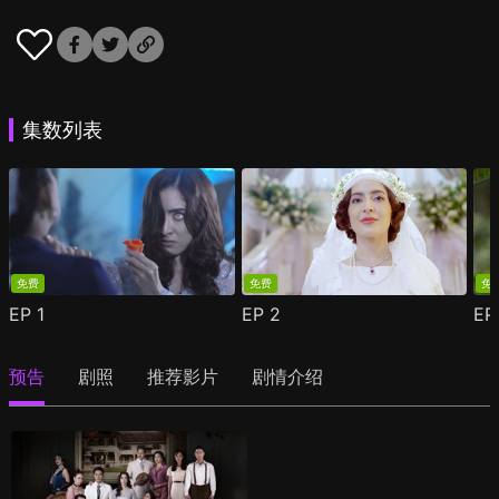
集数列表
免费
免费
免
EP
1
EP
2
E
预告
剧照
推荐影片
剧情介绍