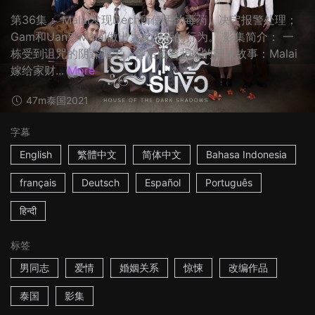
第36集： Malai发现Dech所使用的毒药，决定报警处理；
Gam和Uan对Malai做出大义灭亲的行为。 影集简介： 一
栋受到诅咒的阴森鬼宅，背后藏着悲戚的家族故事：Malai
嫁给家财...
More
47m
泰国
2021
字幕
English
繁體中文
简体中文
Bahasa Indonesia
français
Deutsch
Español
Português
हिन्दी
标签
男同志
爱情
婚姻关系
惊悚
改编作品
泰国
影集