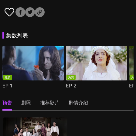
集数列表
免费
免费
免
EP
1
EP
2
E
预告
剧照
推荐影片
剧情介绍