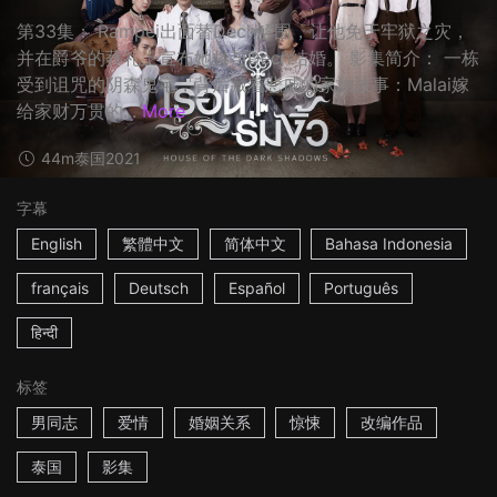
第33集： Rampei出面替Dech解围，让他免于牢狱之灾，
并在爵爷的葬礼上宣布她将与Dech结婚。 影集简介： 一栋
受到诅咒的阴森鬼宅，背后藏着悲戚的家族故事：Malai嫁
给家财万贯的...
More
44m
泰国
2021
字幕
English
繁體中文
简体中文
Bahasa Indonesia
français
Deutsch
Español
Português
हिन्दी
标签
男同志
爱情
婚姻关系
惊悚
改编作品
泰国
影集