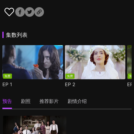
集数列表
免费
免费
免
EP
1
EP
2
E
预告
剧照
推荐影片
剧情介绍