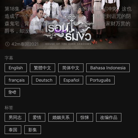
第18集： 爵爷和Bu-nga在爵爷父亲的葬礼上起冲突，这也
造成了一个悲剧性的后果。 影集简介： 一栋受到诅咒的阴
森鬼宅，背后藏着悲戚的家族故事：Malai嫁给家财万贯的
爵爷，却没被善待，...
More
42m
泰国
2021
字幕
English
繁體中文
简体中文
Bahasa Indonesia
français
Deutsch
Español
Português
हिन्दी
标签
男同志
爱情
婚姻关系
惊悚
改编作品
泰国
影集