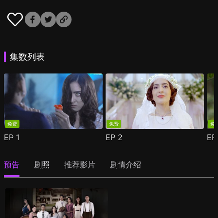
集数列表
免费
免费
免
EP
1
EP
2
E
预告
剧照
推荐影片
剧情介绍