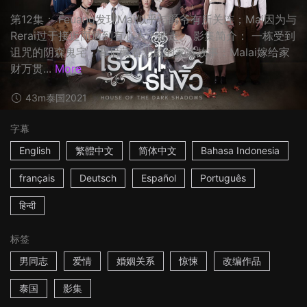
第12集： Feuang发现Mai似乎与爵爷有所关连；Mai因为与
Rerai过于接近而遭到有心人士掳走。 影集简介： 一栋受到
诅咒的阴森鬼宅，背后藏着悲戚的家族故事：Malai嫁给家
财万贯...
More
43m
泰国
2021
字幕
English
繁體中文
简体中文
Bahasa Indonesia
français
Deutsch
Español
Português
हिन्दी
标签
男同志
爱情
婚姻关系
惊悚
改编作品
泰国
影集