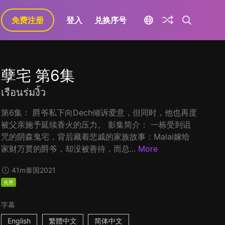
免费注册
登入
兑换序号
孽宅 第6集
เรือนร่มงิ้ว
第6集： 爵爷私下向Dech倾诉爱意，但同时，他也再度
被父亲施予延续香火的压力。 影集简介： 一栋受到诅
咒的阴森鬼宅，背后藏着悲戚的家族故事：Malai嫁给
家财万贯的爵爷，却没被善待，而总...
More
41m
泰国
2021
免费
字幕
English
繁體中文
简体中文