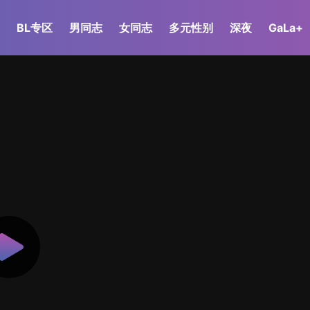
BL专区
男同志
女同志
多元性别
深夜
GaLa+