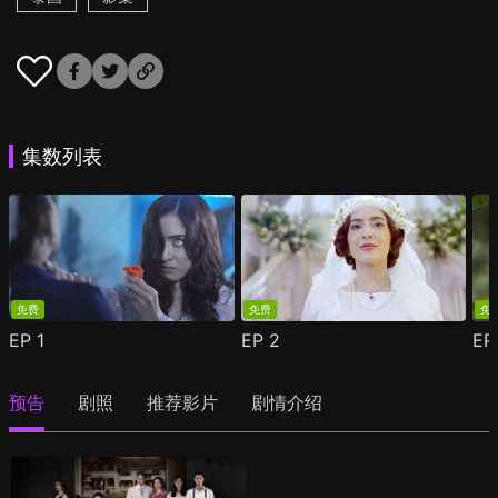
集数列表
免费
免费
免
EP
1
EP
2
E
预告
剧照
推荐影片
剧情介绍