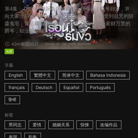
第4集： Dech因缘际会下被赠与一瓶毒药；爵爷归来，并
向大家介绍他的妾Rampei。 影集简介： 一栋受到诅咒的阴
森鬼宅，背后藏着悲戚的家族故事：Malai嫁给家财万贯的
爵爷，却没被善待...
More
42m
泰国
2021
免费
字幕
English
繁體中文
简体中文
Bahasa Indonesia
français
Deutsch
Español
Português
हिन्दी
标签
男同志
爱情
婚姻关系
惊悚
改编作品
泰国
影集