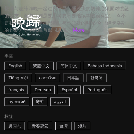
毅德与志纬昨晚一起过夜，早上睡过头的毅德必须面对愤怒
的女友，而志纬则是要思考要不要继续等毅德有空。 ☆不
是我不回家，而是我想抓住与你独处的时光 ☆《伊卡洛斯
的翅膀》导演陈暐首部同志短片
More
15m
台湾
2016
字幕
English
繁體中文
简体中文
Bahasa Indonesia
Tiếng Việt
ภาษาไทย
日本語
한국어
français
Deutsch
Español
Português
русский
हिन्दी
العربية
标签
男同志
青春恋爱
台湾
短片