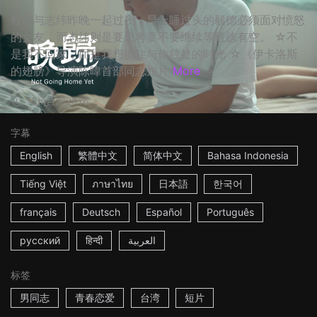
毅德与志纬昨晚一起过夜，早上睡过头的毅德必须面对愤怒
的女友，而志纬则是要思考要不要继续等毅德有空。 ☆不
是我不回家，而是我想抓住与你独处的时光 ☆《伊卡洛斯
的翅膀》导演陈暐首部同志短片
More
15m
台湾
2016
字幕
English
繁體中文
简体中文
Bahasa Indonesia
Tiếng Việt
ภาษาไทย
日本語
한국어
français
Deutsch
Español
Português
русский
हिन्दी
العربية
标签
男同志
青春恋爱
台湾
短片