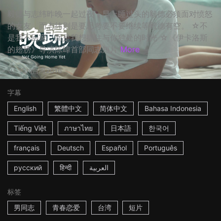
毅德与志纬昨晚一起过夜，早上睡过头的毅德必须面对愤怒
的女友，而志纬则是要思考要不要继续等毅德有空。 ☆不
是我不回家，而是我想抓住与你独处的时光 ☆《伊卡洛斯
的翅膀》导演陈暐首部同志短片
More
15m
台湾
2016
字幕
English
繁體中文
简体中文
Bahasa Indonesia
Tiếng Việt
ภาษาไทย
日本語
한국어
français
Deutsch
Español
Português
русский
हिन्दी
العربية
标签
男同志
青春恋爱
台湾
短片