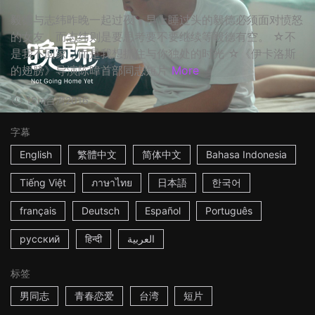
毅德与志纬昨晚一起过夜，早上睡过头的毅德必须面对愤怒
的女友，而志纬则是要思考要不要继续等毅德有空。 ☆不
是我不回家，而是我想抓住与你独处的时光 ☆《伊卡洛斯
的翅膀》导演陈暐首部同志短片
More
15m
台湾
2016
字幕
English
繁體中文
简体中文
Bahasa Indonesia
Tiếng Việt
ภาษาไทย
日本語
한국어
français
Deutsch
Español
Português
русский
हिन्दी
العربية
标签
男同志
青春恋爱
台湾
短片