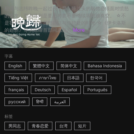
毅德与志纬昨晚一起过夜，早上睡过头的毅德必须面对愤怒
的女友，而志纬则是要思考要不要继续等毅德有空。 ☆不
是我不回家，而是我想抓住与你独处的时光 ☆《伊卡洛斯
的翅膀》导演陈暐首部同志短片
More
15m
台湾
2016
字幕
English
繁體中文
简体中文
Bahasa Indonesia
Tiếng Việt
ภาษาไทย
日本語
한국어
français
Deutsch
Español
Português
русский
हिन्दी
العربية
标签
男同志
青春恋爱
台湾
短片