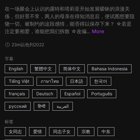
在一场聚会上认识的露特和塔莉亚开始发展暧昧的浪漫关
係，但好景不常，两人的母亲在得知消息后，便试图想要阻
饶一切。被制约的这段感情，能否得以保存下来？ ☆若是
注定要相爱，谁能把我们拆散 ☆改编...
More
23m
以色列
2022
字幕
English
繁體中文
简体中文
Bahasa Indonesia
Tiếng Việt
ภาษาไทย
日本語
한국어
français
Deutsch
Español
Português
русский
हिन्दी
العربية
标签
女同志
爱情
同志子女
宗教
中东