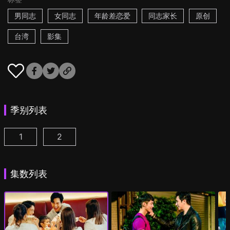
男同志
女同志
年龄差恋爱
同志家长
原创
台湾
影集
季别列表
1
2
酷盖爸爸 第1集
酷盖爸爸 第2季 第1集
(
)
(
)
集数列表