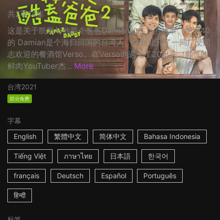
共2季14集
这是关于凯凯与他两个爸爸Damian和杰立的故事。年近40
的 Damian是个海归回国的台湾人，在台北开了一间广受同
志欢迎的餐酒馆Verso。在Verso他遇见了20出头、帅气的
鲜肉YouTuber杰...
More
台湾
2021
部分免费
字幕
English
繁體中文
简体中文
Bahasa Indonesia
Tiếng Việt
ภาษาไทย
日本語
한국어
français
Deutsch
Español
Português
हिन्दी
标签