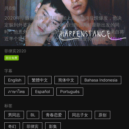
共8集
2020年，魏德被男友劈腿，加上新冠肺炎疫情爆发，他决
定躲到外婆家并疗愈情伤。在进行断舍离好重新出发的同
时，他意外发现满满一袋的情书，而且这些情书还是来自将
近半个世纪前。撰写者是一名叫作荷西曼努尔的男...
More
菲律宾
2020
部分免费
字幕
English
繁體中文
简体中文
Bahasa Indonesia
ภาษาไทย
Español
Português
标签
男同志
BL
青春恋爱
同志子女
原创
奇幻
菲律宾
影集