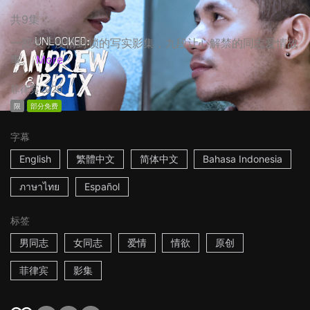
共9集
一部关于疫情封锁的写实影集，九段让心解禁的同志爱情故
事。
More
菲律宾
2020
限
部分免费
字幕
English
繁體中文
简体中文
Bahasa Indonesia
ภาษาไทย
Español
标签
男同志
女同志
爱情
情欲
原创
菲律宾
影集