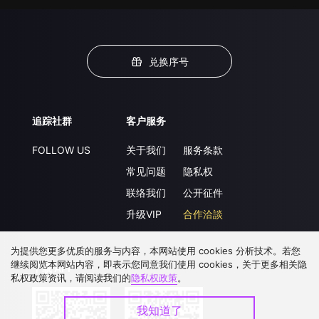
兑换序号
追踪社群
客户服务
FOLLOW US
关于我们
服务条款
常见问题
隐私权
联络我们
公开征件
升级VIP
合作洽談
为提供您更多优质的服务与内容，本网站使用 cookies 分析技术。若您
继续阅览本网站内容，即表示您同意我们使用 cookies，关于更多相关隐
下载 APP
私权政策资讯，请阅读我们的
隐私权政策
。
我知道了