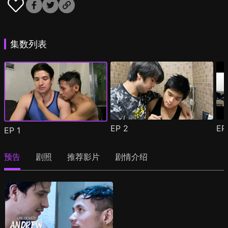
集数列表
EP
2
E
EP
1
预告
剧照
推荐影片
剧情介绍