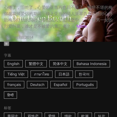
心倦了，泪乾了，心爱的亚当再也回不来了。憔悴不堪的梅
尔在哀悼爱侣的期间，碰上亚当的情人派翠西亚，她好心协
助梅尔疗伤的同时，却也陷入了危险之中…… ☆两男一女的
烈爱纠葛，谁才是不被爱的第三者？ ...
More
55m
法国
2014
限
字幕
English
繁體中文
简体中文
Bahasa Indonesia
Tiếng Việt
ภาษาไทย
日本語
한국어
français
Deutsch
Español
Português
हिन्दी
标签
男同志
双性恋
爱情
情欲
欧洲
短片