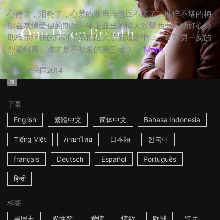
心倦了，泪乾了，心爱的亚当再也回不来了。憔悴不堪的梅
尔在哀悼爱侣的期间，碰上亚当的情人派翠西亚，她好心协
助梅尔疗伤的同时，却也陷入了危险之中…… ☆两男一女的
烈爱纠葛，谁才是不被爱的第三者？ ...
More
55m
法国
2014
限
字幕
English
繁體中文
简体中文
Bahasa Indonesia
Tiếng Việt
ภาษาไทย
日本語
한국어
français
Deutsch
Español
Português
हिन्दी
标签
男同志
双性恋
爱情
情欲
欧洲
短片