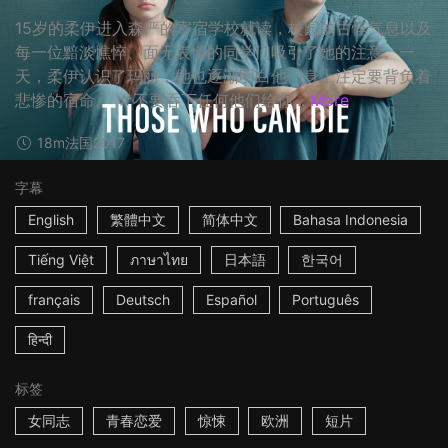
15岁的柔伊进入森严的寄宿学校就读，校园的古怪气息以及
每一位黯淡憔悴、面无表情的同学们吸引了她的注意。一
天，柔伊认识了玛丽，她也逐渐明白他们身上注定要背负着
悲惨的宿命。 ☆不要吞下任何他们给你...
More
18m
法国
2017
字幕
English
繁體中文
简体中文
Bahasa Indonesia
Tiếng Việt
ภาษาไทย
日本語
한국어
français
Deutsch
Español
Português
हिन्दी
标签
女同志
青春恋爱
惊悚
欧洲
短片