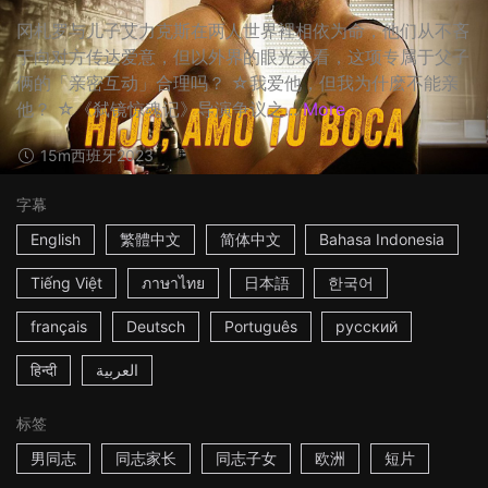
冈札罗与儿子艾力克斯在两人世界裡相依为命，他们从不吝
于向对方传达爱意，但以外界的眼光来看，这项专属于父子
俩的「亲密互动」合理吗？ ☆我爱他，但我为什麽不能亲
他？ ☆《弑镜惊魂记》导演争议之...
More
15m
西班牙
2023
字幕
English
繁體中文
简体中文
Bahasa Indonesia
Tiếng Việt
ภาษาไทย
日本語
한국어
français
Deutsch
Português
русский
हिन्दी
العربية
标签
男同志
同志家长
同志子女
欧洲
短片