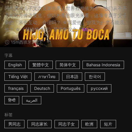
冈札罗与儿子艾力克斯在两人世界裡相依为命，他们从不吝
于向对方传达爱意，但以外界的眼光来看，这项专属于父子
俩的「亲密互动」合理吗？ ☆我爱他，但我为什麽不能亲
他？ ☆《弑镜惊魂记》导演争议之...
More
15m
西班牙
2023
字幕
English
繁體中文
简体中文
Bahasa Indonesia
Tiếng Việt
ภาษาไทย
日本語
한국어
français
Deutsch
Português
русский
हिन्दी
العربية
标签
男同志
同志家长
同志子女
欧洲
短片