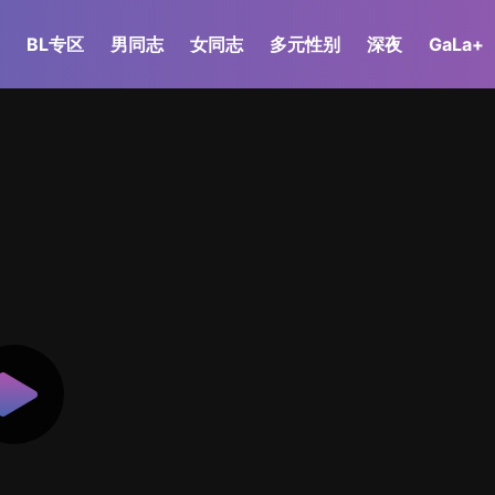
BL专区
男同志
女同志
多元性别
深夜
GaLa+